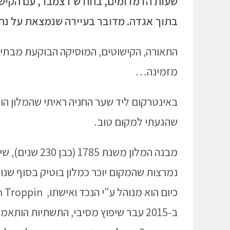
שעות הדמדומים, בחודש דצמבר, עם הקישו
בתוך אגדה. מדובר בעיירה שנמצאת על נהר 
התאורה, הקישוטים, המוסיקה הבוקעת מבתי ה
מזמינה…
שהגעתי למקום טוב.
מבנה המלון משנ
נמרצות שהמקום יוכר כמלון בוטיק בסוף שנו
כיום הוא מנוהל ע"י הנכד ואישתו, Mannon et Julien Troppin.
ב-2015 עבר שיפוץ מסיבי, התשתיות הותאמו למאה ה-21, ולכן הוא כ"כ מפנק, ונוח.