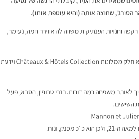
טים שמאירים את העיר, קיבלתי הרגשה של נסיעה
הסורג', שחוצה אותה (והיא עוטפת אותו).
קפה וחנויות הענתיקות משווה לה אווירה חמה, נעימה,
באינטרקום ליד שער החניה ראיתי שהמלון הוא חלק ממלונות Châteaux & Hôtels Collection וי
ת 1785 (כבן 230 שנים), שייך לאותה משפחה כמה דורות. הנרי טרופין, הסבא, פעל
ת השישים.