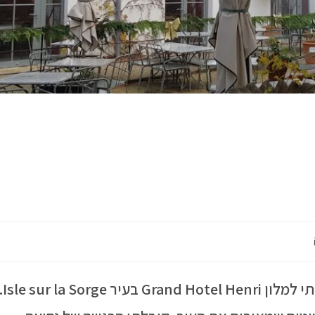
קסם! זו המילה שעברה לי בראש כשהתקרבתי למלון Grand Hotel Henri בעיר e