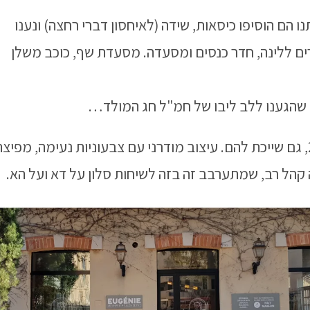
ו הם הוסיפו כיסאות, שידה (לאיחסון דברי רחצה) ונענו
ה שהיתה לנו. המלון מכיל כ-20 חדרים ללינה, חדר כנסים ומסעדה. מסעדת שף, כוכב משלן
ה שהגענו ללב ליבו של חמ"ל חג המולד…
המאפיה שליד, נפתחה באמצע דצמבר 2018, גם שייכת להם. עיצוב מודרני עם צבעוניות נעימה, מפיצ
 קהל רב, שמתערבב זה בזה לשיחות סלון על דא ועל הא.